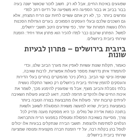
שפוגעים באיכות החיים, אבל לא רק. חשוב לזכור שכאשר ישנה בעיה
בבור בביוב או בבור הספיגה היא משפיעה על רדיוס רחב למדי
ומרשים ביותר. כך, לא רק אתם עשויים לחיות עם הריח המצחין, אלא
גם השכנים שלכם ובעלי העסקים הסמוכים. בערים הגדולות הסכנות
הללו נעשות חמורות עוד יותר, כפי שיודעים היטב תושבי ירושלים,
למשל. הפתרון שרובם כבר למדו להכיר הוא פתרון אחד ויחיד: הזמנת
שירותי ביובית בירושלים.
ביובית בירושלים – פתרון לבעיות
שונות
כאמור, תקלות שונות עשויות לאפיין את מערך הביוב שלנו, וכדי
להתמודד איתן נדרשות מספר פעולות אפשריות, לרבות שאיבה,
שטיפה וניקוי קווי הביוב. בחלק ניכר מהמקרים בוחרים בעלי הדירות
והעסקים להזמין שירותי ביובית בירושלים רק כאשר התקלה נעשית
בלתי נסבלת והביוב מוצף, אבל מי שמעוניין להימנע מכך, לשמר את
איכות החיים שלו ולהקדים תרופה למכה, דואג לביצוע פעולות השאיבה
לעיתים קרובות יותר. פעולות אלו מתבצעות בצורה הטובה ביותר
באמצעות ביובית, שהיא למעשה משאית המסוגלת לשאוב ולשאת
בתוכה כמות אדירה של נוזלים. כך היא מספקת מענה מדויק לכל
צורך, מסייעת בשאיבת הפסולת ומטפלת במפגעי הריח והתברואה
הנלווים לסתימות ולהצפות. תושבי הבירה שנתקלים בבעיות אלו יכולים
לטפל בהן בקלות רבה, על ידי הזמנת חברה מקצועית ומנוסה שמציעה
שירותי ביובית בירושלים.