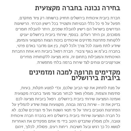
בחירה נכונה בחברה מקצועית
חברת ביובית איכותית בירושלים תחזיק ברשותה רק ציוד מתקדם,
תפעל על פי כל כללי הבטיחות ותצטייד בכל רישיון הכרחי. הרישיונות
הנדרשים בישראל הם רישיון להובלת שפכים, היתר להובלת חומרים
מסוכנים, וכן היתר רעלים. בנוסף, שירותי ביובית בירושלים יעניקו
ללקוחות פתרונות מדויקים ואיכותיים בזכות הצוות המקצועי והמיומן,
שיודע לתת מענה לכל צורך ולכל לקוח, בין אם מדובר באדם פרטי,
בחברה בע"מ או בגוף ציבורי. חברת רפאל ביוביות היא אחת החברות
האיכותיות והמובילות בתחום זה, והיא מציעה ללקוחותיה מחירים
אטרקטיביים ונוחים לצד שירות ברמה בלתי מתפשרת.
מקדימים תרופה למכה ומזמינים
ביובית בירושלים
על מנת לתחזק את קווי הביוב שלכם, וכדי למנוע תקלות, בעיות,
סתימות והצפות, מומלץ מאוד לבחור מבעוד מועד בחברה מקצועית
ואמינה המציעה שירותי ביובית בירושלים. רפאל ביוביות מציעה לכם
בדיוק את זה – שירות ברמה גבוהה, מקצועיות וצוות שיודע להמליץ על
הפתרונות הטובים ביותר על פי תנאי השטח ועל פי הצרכים שלכם. לא
כל חברה המציעה שירותי ביובית בירושלים היא בהכרח חברה איכותית
וטובה, ולכן מומלץ שתבדקו היטב בידי מי אתם מפקידים את האחריות
לנושא כל כך רגיש ובעל חשיבות. ריחות רעים, פסולת, לכלוך, זיהום