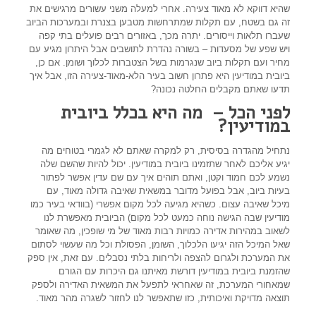
שהיא דווקא לא מאוד צעירה. אחרי למעלה משני עשורים מרגישים את
זה גם בשטח, עם תקלות שמתרחשות מטבען בצנרת ובמערכות הביוב
שעברו תלאות וייסורים. יתרה מכך, באזורים רבים פועלים בתי קפה
ויש שפע של מסעדות – בשורה נהדרת לתושבים אבל היתרון מגיע עם
מחיר ועם תקלות ביוב שנגרמות בשל הצטברות לכלוך ושומן. אם כן,
ביובית במודיעין היא פתרון חשוב בעיר הלא-מאוד-צעירה הזו, אבל איך
תדעו שאתם מקבלים החלטה נכונה?
לפני הכל – מה היא בכלל ביובית
במודיעין?
נתחיל מהגדרה בסיסית, רק למקרה שאתם לא לגמרי בטוחים מה
יגיע אליכם לאחר שתזמינו ביובית במודיעין. יכול להיות שהשם שלה
נשמע לכם חמוד וקטן, ואתם תוהים איך עם שם עדין אפשר לפתור
בעיות ביוב, אבל בפועל מדובר במשאית שאיבה גדולה מאוד, עם
מיכל שאיבה עצום. כשהיא מגיעה לכל מקום אפשרי (בוודאי בעיר כמו
מודיעין שבה הגישה נוחה כמעט לכל מקום) הביובית מאפשרת לנו
לשאוב במהירות אדירה כמויות רבות מאוד של מי שופכין, מה שאומר
שאל המיכל הזה יגיעו הלכלוך, השומן, הפסולת וכל מה שעשוי לסתום
את המערכת ולגרום להצפה ולריחות בלתי נסבלים. עם זאת, אין ספק
שהזמנת ביובית במודיעין דורשת מאיתנו גם היכרות עם הגורם
שמאחורי המערכת, זה שאחראי לתפעל את המשאית האדירה ולספק
תוצאה מדויקת ואיכותית, כזו שתאפשר לנו לחזור לשגרה מהר מאוד.