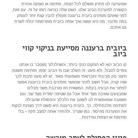
שמעניקה לנו פתרון מושלם לכל הצפה, סתימה או מצוקה אחרת
הקשורה למערכת הביוב שלנו. השם שלה כנראה רומז על זה. עם זאת,
לפני שאתם מזמינים ביובית ברעננה מומלץ להבין קצת יותר לעומק
במה מדובר, מה היא עושה ואיך אותה ביובית מפורסמת יכולה לשרת
גם אתכם.
ביובית ברעננה מסייעת בניקוי קווי
ביוב
קו הביוב הוא לא המקום הנקי ביותר, וכשהלכלוך מצטבר בו אנחנו
צפויים לסבול, ולא מעט. זה השלב שבו מי הביוב יצופו, וסתימה פשוטה
תיצור נזק סביבתי ותברואתי משמעותי מאוד. יש לא מעט סיבות לכך
שזה קורה, אבל חשוב לזכור שכאשר מזמינים ביובית ברעננה אפשר
לפתור את הבעיה בקלות. המשאית הזו מורכבת משני מכלים
שמבצעים שאיבה מצד אחד אבל גם שטיפה יסודית מצד שני, וגם
משאבה שמאפשרת לנו לשאוב את הלכלוך והפסולת שהובילה
לסתימה מלכתחילה. כך, ביובית ברעננה היא פשוט דרך מצוינת לנקות
את המערכת מהיסוד, כמו שצריך, ולהחזיר אותה למצב תקין – בלי
סתימות או הצפות טורדניות.