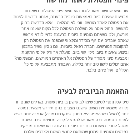
פינוי הפסולת לאתר מורשה
עוד נושא שחשוב מאוד לזכור הוא נושא פינוי הפסולת. כשאנחנו
מבצעים שאיבת ביוב באמצעות ביובית ברעננה, אנחנו נדרשים לפנות
את הפסולת לאתר מורשה. זוהי לא המלצה – אלא הדרישה בחוק.
למעשה, החוק אוסר על השלכת הפסולת לכל מקום שאיננו אתר
מורשה, ולכן כשאתם מזמינים ביובית ברעננה כדאי לוודא מראש
שאתם עובדים עם גוף מסודר ומקצועי שמפנה את הפסולת רק
למקומות המורשים. חברת רפאל ביוביות, עם ניסיון עשיר בתכנון
וביצוע שאיבות ביוב וניקוי קווי ביוב, פועלת אך ורק על פי התקנות
ומבצעת פינוי מסודר של הפסולת אל האתרים המורשים. המשמעות?
אתם יכולים לישון טוב יותר בלילה. העבודה מתבצעת על פי כל
הכללים, ועל פיהם בלבד.
התאמת הביובית לבעיה
טיפ קטן נוסף לסיום: שימו לב שישנן ביוביות שונות, בגדלים שונים. זו
נקודה משמעותית משום שישנם מצבים בהם תידרש משאית נמוכה
יותר (למשל כשההצפה היא בחניון שתקרתו נמוכה) או צרה יותר כשיש
לעבור בסמטה צרה מאוד או להגיע לנקודה מסוימת שבה השטח
מוגבל למדי. כשאתם בוחרים ביובית ברעננה ודאו שאתם מדייקים
בפרטים ומזמינים פתרון שמותאם לתנאי השטח ולצרכים שלכם.