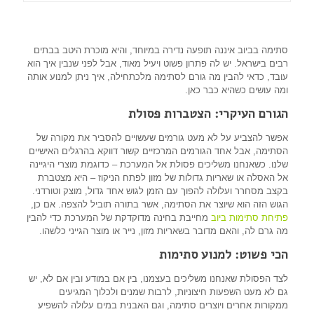
סתימה בביוב איננה תופעה נדירה במיוחד, והיא מוכרת היטב בבתים
רבים בישראל. יש לה פתרון פשוט ויעיל מאוד, אבל לפני שנבין איך הוא
עובד, כדאי להבין מה גורם לסתימה מלכתחילה, איך ניתן למנוע אותה
ומה עושים כשהיא כבר כאן.
הגורם העיקרי: הצטברות פסולת
אפשר להצביע על לא מעט גורמים שעשויים להסביר את מקורה של
הסתימה, אבל אחד הגורמים המרכזיים קשור דווקא בהרגלים האישיים
שלנו. כשאנחנו משליכים פסולת אל המערכת – כדוגמת מוצרי היגיינה
אל האסלה או שאריות גדולות של מזון לפתח הניקוז – היא מצטברת
בקצב מסחרר ועלולה להפוך עם הזמן לגוש אחד גדול, מוצק וטורדני.
הגוש הזה הוא שיוצר את הסתימה, אשר בתורה תוביל להצפה. אם כן,
פתיחת סתימות ביוב
מחייבת בחינה מדוקדקת של המערכת כדי להבין
מה גרם לה, והאם מדובר בשאריות מזון, נייר או מוצר הגייני כלשהו.
הכי פשוט: למנוע סתימות
לצד הפסולת שאנחנו משליכים בעצמנו, בין אם במודע ובין אם לא, יש
גם לא מעט השפעות חיצוניות, לרבות שמנים ולכלוך המגיעים
ממקורות אחרים ויוצרים סתימה, וגם האבנית במים עלולה להשפיע