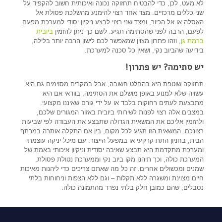
לא מעט. לכן, כדי להבטיח תחזוקה נכונה ואיכותית חשוב להקפיד על
שני כללים מרכזיים. מצד אחד רצוי להימנע מהשלכת פסולת אל
האסלה או אל הכיור, ומצד שני רצוי לבצע ניקיון יסודי למערכת מפעם
לפעם, הרבה לפני שהסתימה תגיע. לשם כך ניתן להזמין
ביובית
ברמת גן
, וזהו פתרון מצוין שמאפשר לכם לישון הרבה יותר בלילה,
בידיעה שהביוב נקי, ושאין כל סכנה למערכת.
יש סתימה?
יש פתרון!
תחזוקה שוטפת היא בהחלט חשובה, אבל במקרים מסוימים גם היא
עשויה שלא למנוע באופן מושלם את הסתימה, בוודאי אם היא
מתבצעת לעתים רחוקות בלבד או על ידי גורם שאיננו מקצועי.
במצבים אלה רצוי לפנות לשירותי ביובית באזור המגורים שלכם,
ולהזמין אליכם את המשאית הגדולה שתבצע את העבודה לפי שביעות
רצונכם. המשאית הזו תגיע לכל מקום, בין אם התקלה אותרה במרתף
הבית, בחניון התת-קרקעי או במפעל הייצור. עם מיכל יניקה עוצמתי
ומערכת מתקדמת היא תבצע שאיבה יסודית וניקיון איכותי באמת של
המערכת כולה, וכך תיהנו מקו ביוב נקי וממערכת נטולת פסולת,
שמנים ומכשולים אחרים. זה כל מה שאתם צריכים כדי ליהנות מאיכות
חיים מצוינת ומשגרה ללא תקלות – וגם ללא הצפות וניחוחות בלתי
נסבלים, שהם כמובן חלק בלתי נפרד מהתמונה כולה.